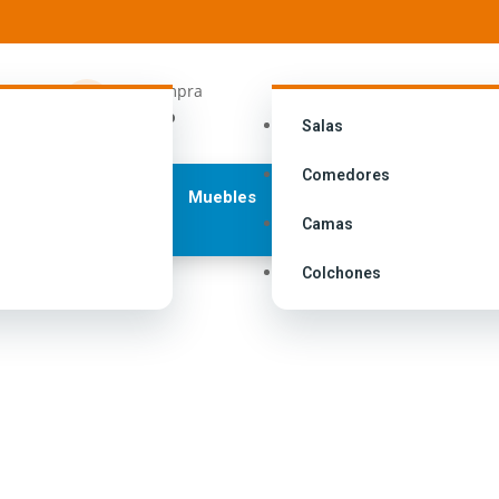
ngresa a
Tu compra

i cuenta
Carrito
Salas
Comedores
Muebles
Camas
Colchones