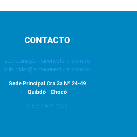
CONTACTO
secretaria@almacenesfuller.com.co
publicidad@almacenesfuller.com.co
Sede Principal Cra 3a Nº 24-49
Quibdó - Chocó
(+57) 4 671 2373