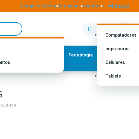
•
•
•
WhatsApp
Recoge en bodega
Almacenes
Nosotros

Nuestras
I


Tiendas
M
Computadores
Impresoras
Tecnología
entos
Celulares
Tablets
G
18, 2019