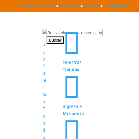
•
•
•
WhatsApp
Recoge en bodega
Almacenes
Nosotros


Buscar:
Nuestras
Tiendas

Ingresa a
Mi cuenta
