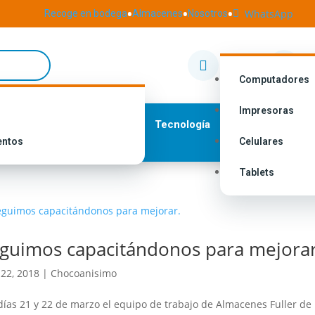
•
•
•
WhatsApp
Recoge en bodega
Almacenes
Nosotros

Nuestras
I


Tiendas
M
Computadores
Impresoras
Tecnología
entos
Celulares
Tablets
guimos capacitándonos para mejorar
22, 2018
|
Chocoanisimo
días 21 y 22 de marzo el equipo de trabajo de Almacenes Fuller d