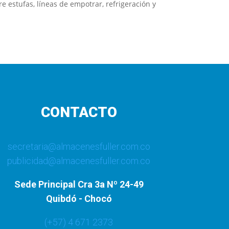
 estufas, líneas de empotrar, refrigeración y
CONTACTO
secretaria@almacenesfuller.com.co
publicidad@almacenesfuller.com.co
Sede Principal Cra 3a Nº 24-49
Quibdó - Chocó
(+57) 4 671 2373