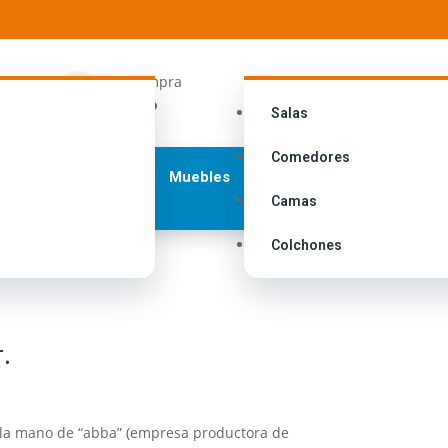
ngresa a
Tu compra

i cuenta
Carrito
Salas
Comedores
Muebles
Camas
Colchones
.
e la mano de “abba” (empresa productora de