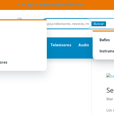
R
He aquí lo bueno de ser Cliente Fuller
Buscar:
Bafles
Televisores
Audio
Instrum
ores
Se
Mar 
Los 