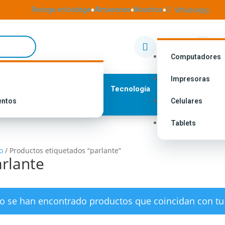
•
•
•
WhatsApp
Recoge en bodega
Almacenes
Nosotros

Nuestras
I


Tiendas
M
Computadores
Impresoras
Tecnología
entos
Celulares
Tablets
o
/
Productos etiquetados “parlante”
rlante
o se han encontrado productos que coincidan con tu 