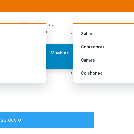
ngresa a
Tu compra

i cuenta
Carrito
Salas
Comedores
Muebles
Camas
Colchones
selección.