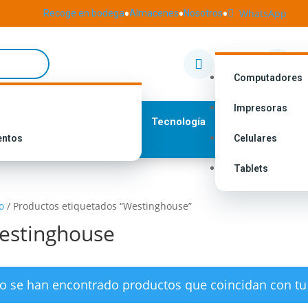
•
•
•
WhatsApp
Recoge en bodega
Almacenes
Nosotros

Nuestras
I


Tiendas
M
Computadores
Impresoras
Tecnología
entos
Celulares
Tablets
o
/
Productos etiquetados “Westinghouse”
estinghouse
o se han encontrado productos que coincidan con tu 