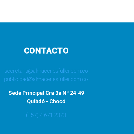
CONTACTO
secretaria@almacenesfuller.com.co
publicidad@almacenesfuller.com.co
Sede Principal Cra 3a Nº 24-49
Quibdó - Chocó
(+57) 4 671 2373