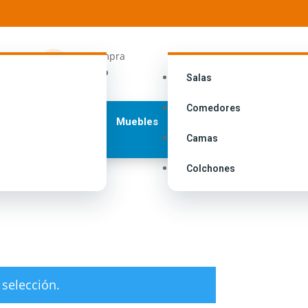
ngresa a
Tu compra

i cuenta
Carrito
Salas
Comedores
Muebles
Camas
Colchones
selección.