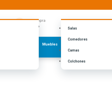
ngresa a
Tu compra

i cuenta
Carrito
Salas
Comedores
Muebles
Camas
Colchones