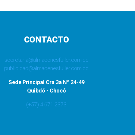
CONTACTO
secretaria@almacenesfuller.com.co
publicidad@almacenesfuller.com.co
Sede Principal Cra 3a Nº 24-49
Quibdó - Chocó
(+57) 4 671 2373