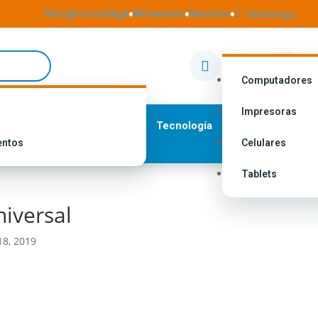
•
•
•
WhatsApp
Recoge en bodega
Almacenes
Nosotros

Nuestras
I


Tiendas
M
Computadores
Impresoras
Tecnología
entos
Celulares
Tablets
iversal
18, 2019