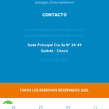
eslogan ¡Chocoanísimo!
CONTACTO
secretaria@almacenesfuller.com.co
publicidad@almacenesfuller.com.co
Sede Principal Cra 3a Nº 24-49
Quibdó - Chocó
(+57) 4 671 2373
TODOS LOS DERECHOS RESERVADOS 2025.



