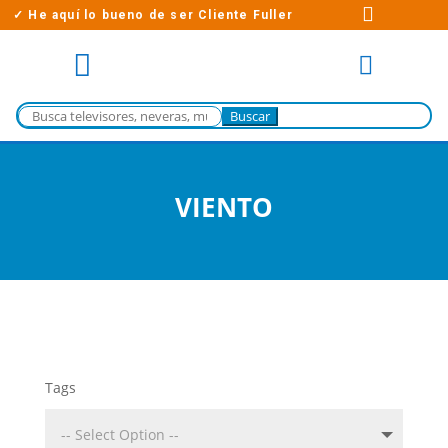

✓ He aquí lo bueno de ser Cliente Fuller


Buscar:
VIENTO
Tags
product_tag